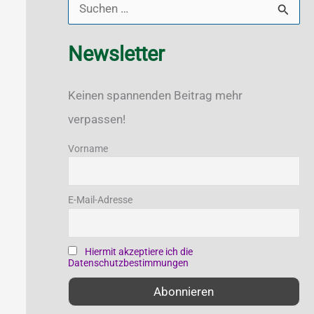
S
u
Newsletter
c
h
Keinen spannenden Beitrag mehr
e
verpassen!
n
n
Vorname
a
c
E-Mail-Adresse
h
:
Hiermit akzeptiere ich die
Datenschutzbestimmungen