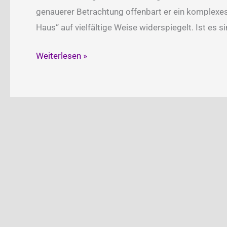
genauerer Betrachtung offenbart er ein komplex
Haus“ auf vielfältige Weise widerspiegelt. Ist es s
„Nach
Weiterlesen »
Hause“
ein
Alterswerk
von
Reinhard
Mey?