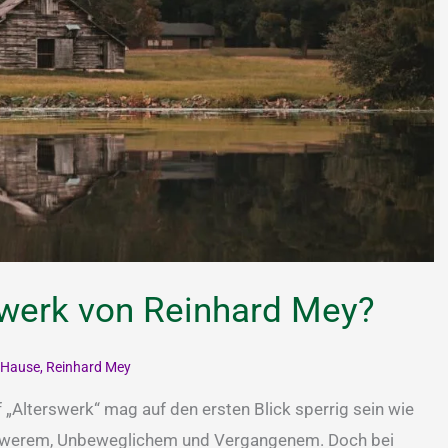
swerk von Reinhard Mey?
 Hause
,
Reinhard Mey
f „Alterswerk“ mag auf den ersten Blick sperrig sein wie
 Schwerem, Unbeweglichem und Vergangenem. Doch bei