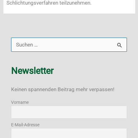
Schlichtungsverfahren teilzunehmen.
S
u
c
Newsletter
h
e
Keinen spannenden Beitrag mehr verpassen!
n
Vorname
n
a
E-Mail-Adresse
c
h