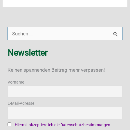
Springsteen
konfrontiert
Donald
Trump
S
–
u
Neue
Newsletter
c
„Land
h
of
Keinen spannenden Beitrag mehr verpassen!
e
Hope
and
n
Vorname
Dreams“
n
EP
a
E-Mail-Adresse
sorgt
c
für
h
Hiermit akzeptiere ich die Datenschutzbestimmungen
Furore