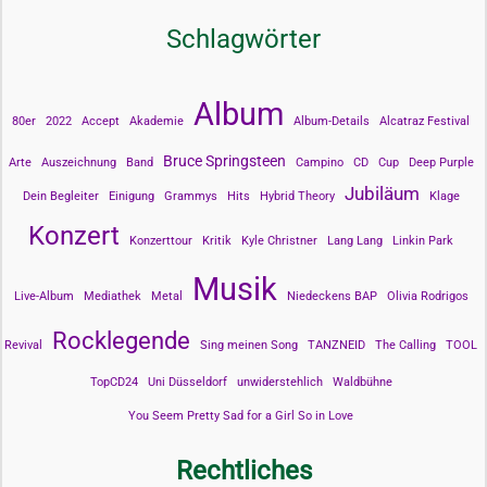
Schlagwörter
Album
80er
2022
Accept
Akademie
Album-Details
Alcatraz Festival
Bruce Springsteen
Arte
Auszeichnung
Band
Campino
CD
Cup
Deep Purple
Jubiläum
Dein Begleiter
Einigung
Grammys
Hits
Hybrid Theory
Klage
Konzert
Konzerttour
Kritik
Kyle Christner
Lang Lang
Linkin Park
Musik
Live-Album
Mediathek
Metal
Niedeckens BAP
Olivia Rodrigos
Rocklegende
Revival
Sing meinen Song
TANZNEID
The Calling
TOOL
TopCD24
Uni Düsseldorf
unwiderstehlich
Waldbühne
You Seem Pretty Sad for a Girl So in Love
Rechtliches