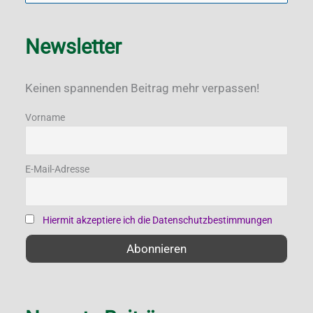
u
c
Newsletter
h
e
Keinen spannenden Beitrag mehr verpassen!
n
Vorname
n
a
E-Mail-Adresse
c
h
:
Hiermit akzeptiere ich die Datenschutzbestimmungen