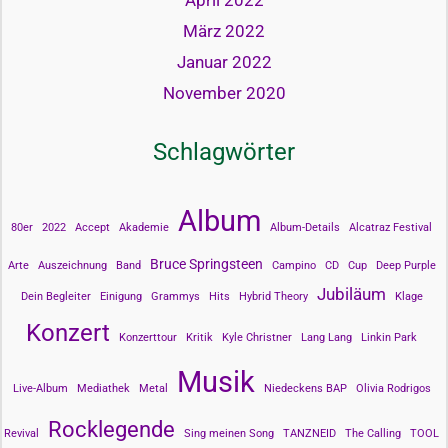
März 2022
Januar 2022
November 2020
Schlagwörter
Album
80er
2022
Accept
Akademie
Album-Details
Alcatraz Festival
Bruce Springsteen
Arte
Auszeichnung
Band
Campino
CD
Cup
Deep Purple
Jubiläum
Dein Begleiter
Einigung
Grammys
Hits
Hybrid Theory
Klage
Konzert
Konzerttour
Kritik
Kyle Christner
Lang Lang
Linkin Park
Musik
Live-Album
Mediathek
Metal
Niedeckens BAP
Olivia Rodrigos
Rocklegende
Revival
Sing meinen Song
TANZNEID
The Calling
TOOL