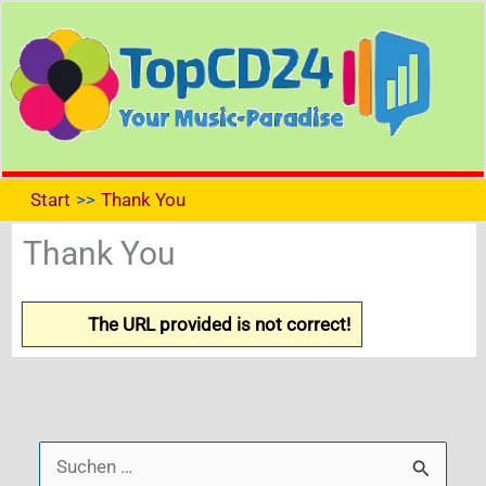
Zum
Inhalt
springen
Start
Thank You
Thank You
The URL provided is not correct!
S