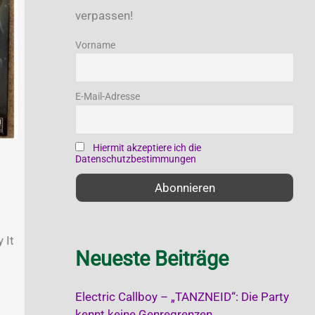
n
verpassen!
n
Vorname
a
c
E-Mail-Adresse
h
:
Hiermit akzeptiere ich die
Datenschutzbestimmungen
 It
Neueste Beiträge
Electric Callboy – „TANZNEID“: Die Party
kennt keine Genregrenzen