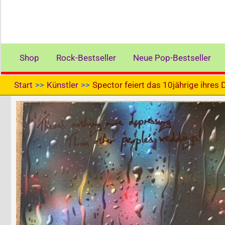
Shop
Rock-Bestseller
Neue Pop-Bestseller
Start
Künstler
Spector feiert das 10jährige ihres