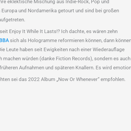
 ihre eklektische Mischung aus Indie-Rock, Pop und
h Europa und Nordamerika getourt und sind bei großen
aufgetreten.
it Enjoy It While It Lasts!? Ich dachte, es wären zehn
BBA
sich als Hologramme reformieren können, dann könne
Die Leute haben seit Ewigkeiten nach einer Wiederauflage
ich machen würden (danke Fiction Records), sondern es auch 
n früheren Aufnahmen und späteren Knallern. Es wird emotion
öchten sei das 2022 Album „Now Or Whenever“ empfohlen.