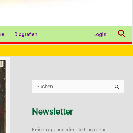
Suc
ke
Biografien
LogIn
S
u
c
Newsletter
h
e
Keinen spannenden Beitrag mehr