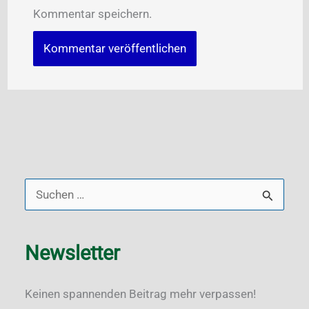
Kommentar speichern.
S
u
c
Newsletter
h
e
Keinen spannenden Beitrag mehr verpassen!
n