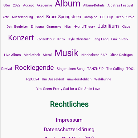
Album
80er
2022
Accept
Akademie
Album-Details
Alcatraz Festival
Bruce Springsteen
Arte
Auszeichnung
Band
Campino
CD
Cup
Deep Purple
Jubiläum
Dein Begleiter
Einigung
Grammys
Hits
Hybrid Theory
Klage
Konzert
Konzerttour
Kritik
Kyle Christner
Lang Lang
Linkin Park
Musik
Live-Album
Mediathek
Metal
Niedeckens BAP
Olivia Rodrigos
Rocklegende
Revival
Sing meinen Song
TANZNEID
The Calling
TOOL
TopCD24
Uni Düsseldorf
unwiderstehlich
Waldbühne
You Seem Pretty Sad for a Girl So in Love
Rechtliches
Impressum
Datenschutzerklärung