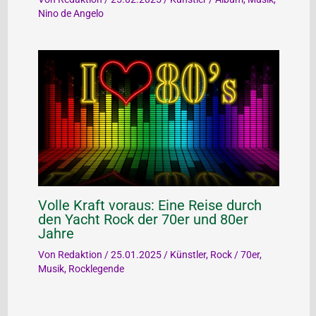
Nino de Angelo
Volle Kraft voraus: Eine Reise durch
den Yacht Rock der 70er und 80er
Jahre
Von
Redaktion
/
25.01.2025
/
Künstler
,
Rock
/
70er
,
Musik
,
Rocklegende