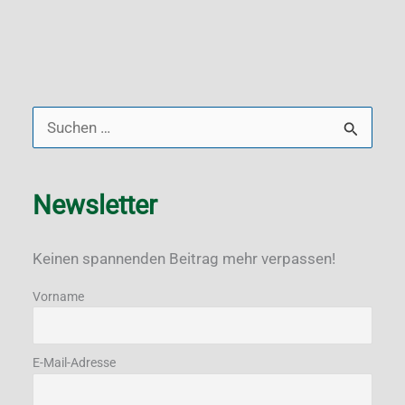
S
u
c
Newsletter
h
e
Keinen spannenden Beitrag mehr verpassen!
n
Vorname
n
a
E-Mail-Adresse
c
h