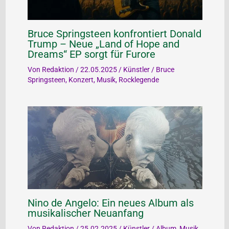
Bruce Springsteen konfrontiert Donald
Trump – Neue „Land of Hope and
Dreams“ EP sorgt für Furore
Von
Redaktion
/
22.05.2025
/
Künstler
/
Bruce
Springsteen
,
Konzert
,
Musik
,
Rocklegende
Nino de Angelo: Ein neues Album als
musikalischer Neuanfang
Von
Redaktion
/
25.02.2025
/
Künstler
/
Album
,
Musik
,