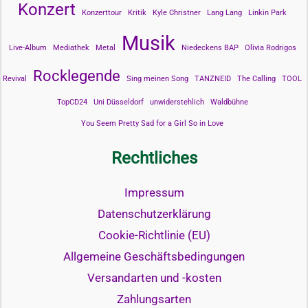
Konzert
Konzerttour
Kritik
Kyle Christner
Lang Lang
Linkin Park
Musik
Live-Album
Mediathek
Metal
Niedeckens BAP
Olivia Rodrigos
Rocklegende
Revival
Sing meinen Song
TANZNEID
The Calling
TOOL
TopCD24
Uni Düsseldorf
unwiderstehlich
Waldbühne
You Seem Pretty Sad for a Girl So in Love
Rechtliches
Impressum
Datenschutzerklärung
Cookie-Richtlinie (EU)
Allgemeine Geschäftsbedingungen
Versandarten und -kosten
Zahlungsarten