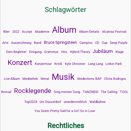
Schlagwörter
Album
80er
2022
Accept
Akademie
Album-Details
Alcatraz Festival
Bruce Springsteen
Arte
Auszeichnung
Band
Campino
CD
Cup
Deep Purple
Jubiläum
Dein Begleiter
Einigung
Grammys
Hits
Hybrid Theory
Klage
Konzert
Konzerttour
Kritik
Kyle Christner
Lang Lang
Linkin Park
Musik
Live-Album
Mediathek
Metal
Niedeckens BAP
Olivia Rodrigos
Rocklegende
Revival
Sing meinen Song
TANZNEID
The Calling
TOOL
TopCD24
Uni Düsseldorf
unwiderstehlich
Waldbühne
You Seem Pretty Sad for a Girl So in Love
Rechtliches