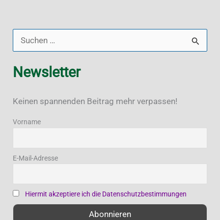
S
u
Newsletter
c
h
Keinen spannenden Beitrag mehr verpassen!
e
n
Vorname
n
a
E-Mail-Adresse
c
h
Hiermit akzeptiere ich die Datenschutzbestimmungen
: