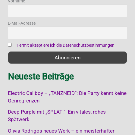
n
Vorname
n
a
E-Mail-Adresse
c
h
Hiermit akzeptiere ich die Datenschutzbestimmungen
:
Neueste Beiträge
Electric Callboy – „TANZNEID“: Die Party kennt keine
Genregrenzen
Deep Purple mit „SPLAT!“: Ein vitales, rohes
Spätwerk
Olivia Rodrigos neues Werk – ein meisterhafter