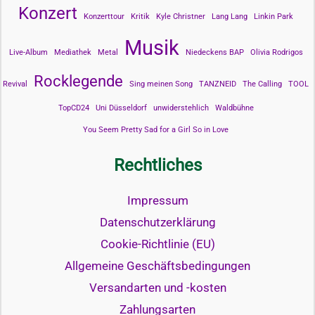
Konzert
Konzerttour
Kritik
Kyle Christner
Lang Lang
Linkin Park
Musik
Live-Album
Mediathek
Metal
Niedeckens BAP
Olivia Rodrigos
Rocklegende
Revival
Sing meinen Song
TANZNEID
The Calling
TOOL
TopCD24
Uni Düsseldorf
unwiderstehlich
Waldbühne
You Seem Pretty Sad for a Girl So in Love
Rechtliches
Impressum
Datenschutzerklärung
Cookie-Richtlinie (EU)
Allgemeine Geschäftsbedingungen
Versandarten und -kosten
Zahlungsarten