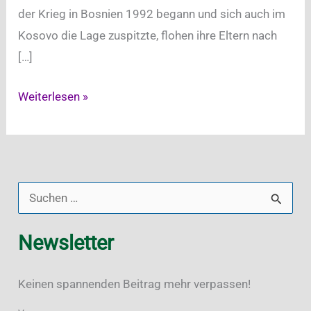
der Krieg in Bosnien 1992 begann und sich auch im
Kosovo die Lage zuspitzte, flohen ihre Eltern nach
[…]
Von
Weiterlesen »
der
Kellnerin
zum
Popstar:
S
Dua
u
Lipas
Newsletter
c
Weg
h
zum
Keinen spannenden Beitrag mehr verpassen!
e
Erfolg