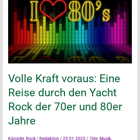
Volle Kraft voraus: Eine
Reise durch den Yacht
Rock der 70er und 80er
Jahre
Künstler
,
Rock
/
Redaktion
/
25.01.2025
/
70er
,
Musik
,