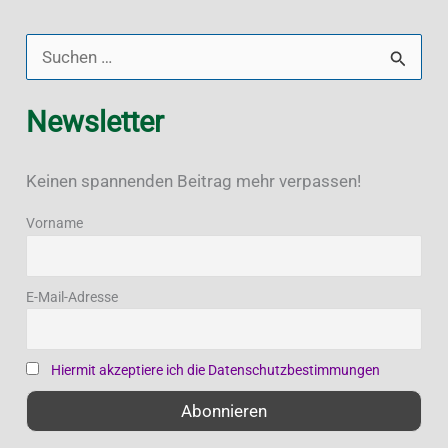
Eine
Reise
S
durch
u
den
Newsletter
c
Yacht
h
Rock
Keinen spannenden Beitrag mehr verpassen!
e
der
70er
n
Vorname
und
n
80er
a
E-Mail-Adresse
Jahre
c
h
Hiermit akzeptiere ich die Datenschutzbestimmungen
: