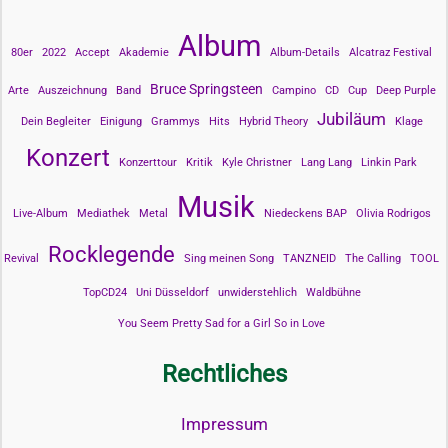
Album
80er
2022
Accept
Akademie
Album-Details
Alcatraz Festival
Bruce Springsteen
Arte
Auszeichnung
Band
Campino
CD
Cup
Deep Purple
Jubiläum
Dein Begleiter
Einigung
Grammys
Hits
Hybrid Theory
Klage
Konzert
Konzerttour
Kritik
Kyle Christner
Lang Lang
Linkin Park
Musik
Live-Album
Mediathek
Metal
Niedeckens BAP
Olivia Rodrigos
Rocklegende
Revival
Sing meinen Song
TANZNEID
The Calling
TOOL
TopCD24
Uni Düsseldorf
unwiderstehlich
Waldbühne
You Seem Pretty Sad for a Girl So in Love
Rechtliches
Impressum