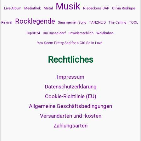
Musik
Live-Album
Mediathek
Metal
Niedeckens BAP
Olivia Rodrigos
Rocklegende
Revival
Sing meinen Song
TANZNEID
The Calling
TOOL
TopCD24
Uni Düsseldorf
unwiderstehlich
Waldbühne
You Seem Pretty Sad for a Girl So in Love
Rechtliches
Impressum
Datenschutzerklärung
Cookie-Richtlinie (EU)
Allgemeine Geschäftsbedingungen
Versandarten und -kosten
Zahlungsarten