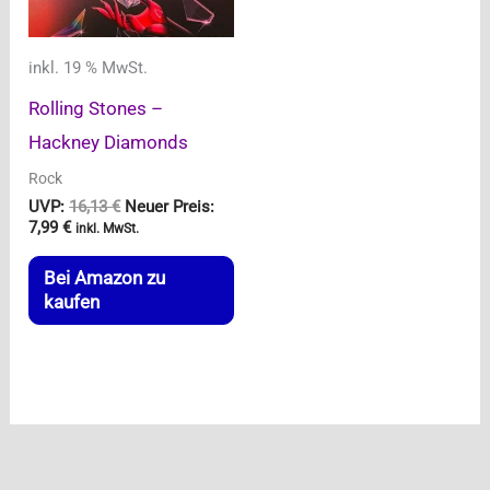
inkl. 19 % MwSt.
Rolling Stones –
Hackney Diamonds
Rock
Ursprünglicher
UVP:
16,13
€
Neuer Preis:
Aktueller
Preis
7,99
€
inkl. MwSt.
Preis
war:
ist:
16,13 €
Bei Amazon zu
7,99 €.
kaufen