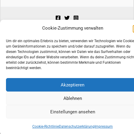
Cookie-Zustimmung verwalten
Copyright © 2026 by TopCD24 |
*) als Affiliate-Link gekennzeichnet
Um dir ein optimales Erlebnis zu bieten, verwenden wir Technologien wie Cookie
um Geräteinformationen zu speichern und/oder darauf zuzugreifen. Wenn du
diesen Technologien zustimmst, können wir Daten wie das Surfverhalten oder
Alle Preise inkl. der gesetzlichen MwSt.
eindeutige IDs auf dieser Website verarbeiten. Wenn du deine Zustimmung nich
erteilst oder zurückziehst, können bestimmte Merkmale und Funktionen
beeinträchtigt werden.
Die durchgestrichenen Preise entsprechen dem bisherigen Preis in
diesem Online-Shop.
Akzeptieren
Ablehnen
Einstellungen ansehen
Cookie-Richtlinie
Datenschutzerklärung
Impressum