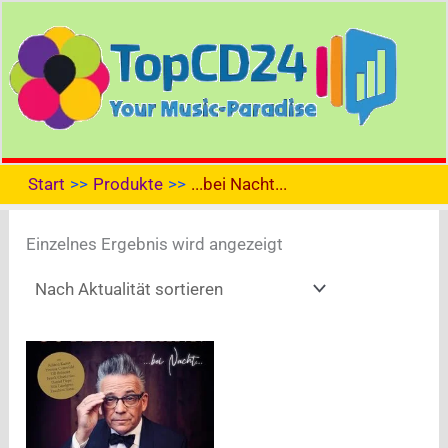
Zum
Inhalt
springen
Start
Produkte
...bei Nacht...
Einzelnes Ergebnis wird angezeigt