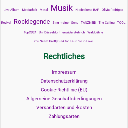
Musik
Live-Album
Mediathek
Metal
Niedeckens BAP
Olivia Rodrigos
Rocklegende
Revival
Sing meinen Song
TANZNEID
The Calling
TOOL
TopCD24
Uni Düsseldorf
unwiderstehlich
Waldbühne
You Seem Pretty Sad for a Girl So in Love
Rechtliches
Impressum
Datenschutzerklärung
Cookie-Richtlinie (EU)
Allgemeine Geschäftsbedingungen
Versandarten und -kosten
Zahlungsarten