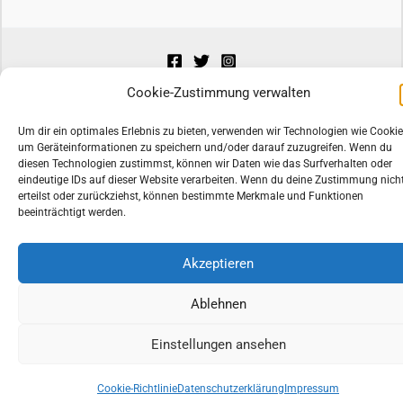
Cookie-Zustimmung verwalten
Copyright © 2026 by TopCD24 |
*) als Affiliate-Link gekennzeichnet
Um dir ein optimales Erlebnis zu bieten, verwenden wir Technologien wie Cookie
um Geräteinformationen zu speichern und/oder darauf zuzugreifen. Wenn du
diesen Technologien zustimmst, können wir Daten wie das Surfverhalten oder
Alle Preise inkl. der gesetzlichen MwSt.
eindeutige IDs auf dieser Website verarbeiten. Wenn du deine Zustimmung nich
erteilst oder zurückziehst, können bestimmte Merkmale und Funktionen
beeinträchtigt werden.
Die durchgestrichenen Preise entsprechen dem bisherigen Preis in
diesem Online-Shop.
Akzeptieren
Ablehnen
Einstellungen ansehen
Cookie-Richtlinie
Datenschutzerklärung
Impressum