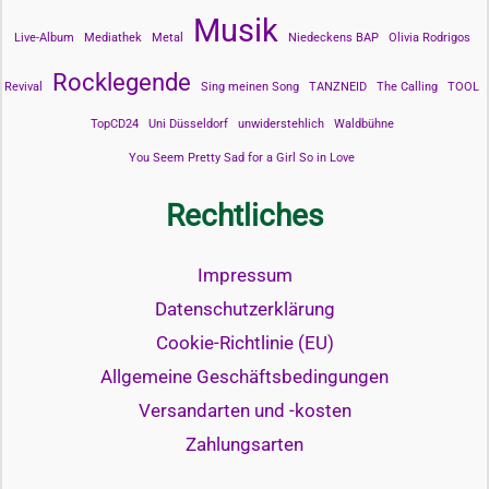
Musik
Live-Album
Mediathek
Metal
Niedeckens BAP
Olivia Rodrigos
Rocklegende
Revival
Sing meinen Song
TANZNEID
The Calling
TOOL
TopCD24
Uni Düsseldorf
unwiderstehlich
Waldbühne
You Seem Pretty Sad for a Girl So in Love
Rechtliches
Impressum
Datenschutzerklärung
Cookie-Richtlinie (EU)
Allgemeine Geschäftsbedingungen
Versandarten und -kosten
Zahlungsarten