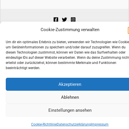
Cookie-Zustimmung verwalten
Copyright © 2026 by TopCD24 |
*) als Affiliate-Link gekennzeichnet
Um dir ein optimales Erlebnis zu bieten, verwenden wir Technologien wie Cookie
um Geräteinformationen zu speichern und/oder darauf zuzugreifen. Wenn du
diesen Technologien zustimmst, können wir Daten wie das Surfverhalten oder
Alle Preise inkl. der gesetzlichen MwSt.
eindeutige IDs auf dieser Website verarbeiten. Wenn du deine Zustimmung nich
erteilst oder zurückziehst, können bestimmte Merkmale und Funktionen
beeinträchtigt werden.
Die durchgestrichenen Preise entsprechen dem bisherigen Preis in
diesem Online-Shop.
Akzeptieren
Ablehnen
Einstellungen ansehen
Cookie-Richtlinie
Datenschutzerklärung
Impressum