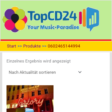
Zum
Inhalt
springen
Start
Produkte
0602465144994
Einzelnes Ergebnis wird angezeigt