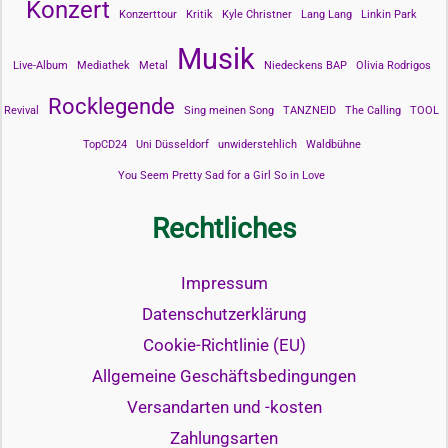
Konzert
Konzerttour
Kritik
Kyle Christner
Lang Lang
Linkin Park
Musik
Live-Album
Mediathek
Metal
Niedeckens BAP
Olivia Rodrigos
Rocklegende
Revival
Sing meinen Song
TANZNEID
The Calling
TOOL
TopCD24
Uni Düsseldorf
unwiderstehlich
Waldbühne
You Seem Pretty Sad for a Girl So in Love
Rechtliches
Impressum
Datenschutzerklärung
Cookie-Richtlinie (EU)
Allgemeine Geschäftsbedingungen
Versandarten und -kosten
Zahlungsarten