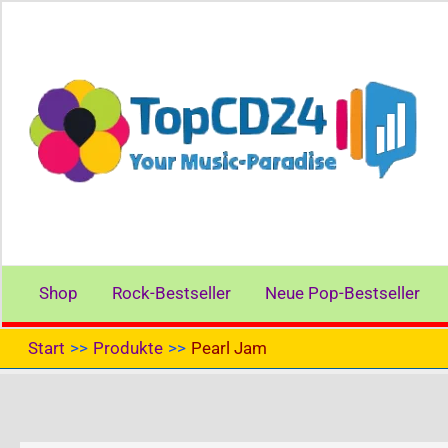
Zum
Inhalt
springen
Shop
Rock-Bestseller
Neue Pop-Bestseller
Start
Produkte
Pearl Jam