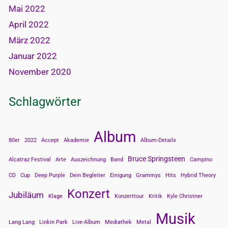
Mai 2022
April 2022
März 2022
Januar 2022
November 2020
Schlagwörter
Album
80er
2022
Accept
Akademie
Album-Details
Bruce Springsteen
Alcatraz Festival
Arte
Auszeichnung
Band
Campino
CD
Cup
Deep Purple
Dein Begleiter
Einigung
Grammys
Hits
Hybrid Theory
Konzert
Jubiläum
Klage
Konzerttour
Kritik
Kyle Christner
Musik
Lang Lang
Linkin Park
Live-Album
Mediathek
Metal