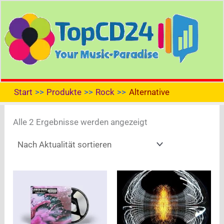
Zum
Inhalt
springen
Start
Produkte
Rock
Alternative
Nach
Alle 2 Ergebnisse werden angezeigt
Aktualität
sortiert