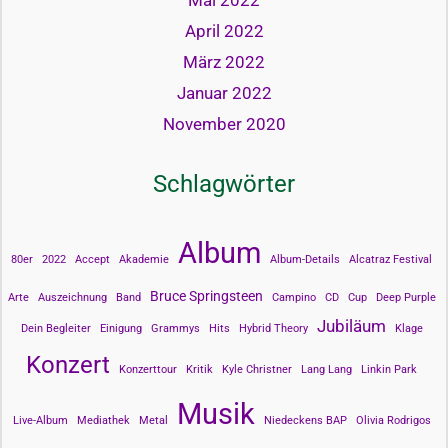
Mai 2022
April 2022
März 2022
Januar 2022
November 2020
Schlagwörter
Album
80er
2022
Accept
Akademie
Album-Details
Alcatraz Festival
Bruce Springsteen
Arte
Auszeichnung
Band
Campino
CD
Cup
Deep Purple
Jubiläum
Dein Begleiter
Einigung
Grammys
Hits
Hybrid Theory
Klage
Konzert
Konzerttour
Kritik
Kyle Christner
Lang Lang
Linkin Park
Musik
Live-Album
Mediathek
Metal
Niedeckens BAP
Olivia Rodrigos